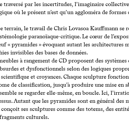
traversé par les incertitudes, l’imaginaire collectiv
gique où le présent n’est qu’un aggloméra de formes 
 terrain, le travail de Chris Lovasoa Kauffmann se
istémologie paranoïaque-critique. Le cœur de l’exposi
euf « pyramides » évoquant autant les architectures
hies invisibles des bases de données.
 meubles à rangement de CD proposent des systèmes 
absurdes et dysfonctionnels selon des logiques propre
scientifique et croyances. Chaque sculpture foncti
me de classification, jusqu’à produire une mise en 
emble se regarder elle-même, en boucle. Ici, l’irrat
essus. Autant que les pyramides sont en général de
ste conçoit ses sculptures comme des totems, des entit
ragments culturels.