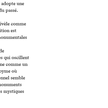
e adopte une
du passé.
 révèle comme
tion est
 monumentales
de
s qui oscillent
onne comme un
abyme où
ionnel semble
s monuments
és mystiques