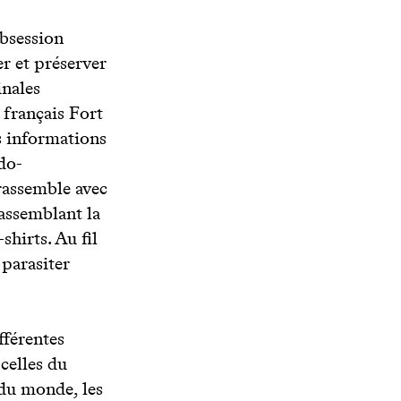
obsession
er et préserver
nales
 français Fort
es informations
do-
 rassemble avec
 assemblant la
shirts. Au fil
 parasiter
fférentes
 celles du
 du monde, les