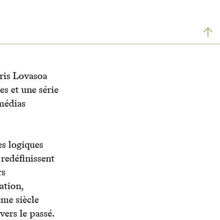
hris Lovasoa
s et une série
 médias
es logiques
 redéfinissent
rs
ation,
ème siècle
vers le passé.