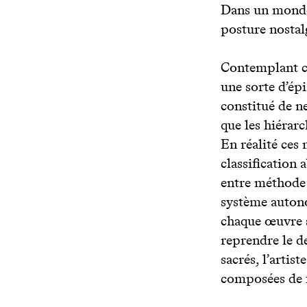
Dans un monde 
posture nostal
Contemplant ce
une sorte d’ép
constitué de n
que les hiérarc
En réalité ces
classification 
entre méthode 
système autono
chaque œuvre s
reprendre le d
sacrés, l’arti
composées de f