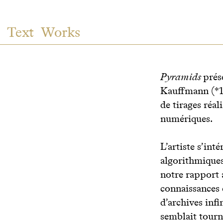
Text
Works
Pyramids
prés
Kauffmann (*19
de tirages réal
numériques.
L’artiste s’int
algorithmiques
notre rapport 
connaissances 
d’archives infi
semblait tourn