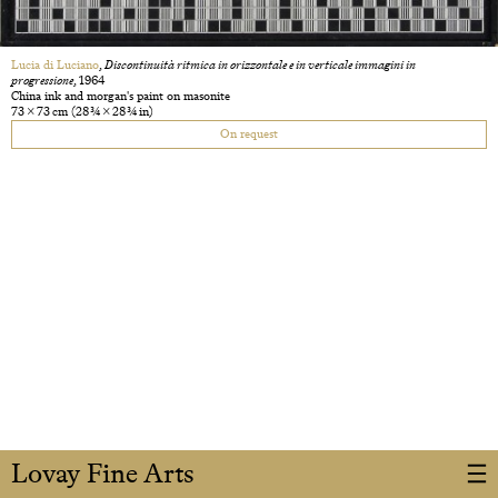
Lucia di Luciano
,
Discontinuità ritmica in orizzontale e in verticale immagini in
progressione
, 1964
China ink and morgan's paint on masonite
73 × 73 cm
(28 3/4 × 28 3/4 in)
On request
Lovay Fine Arts